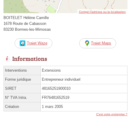
Corriger l’adresse ou la localisation
BOITELET Hélène Camille
1678 Route de Cabasson
83230 Bormes-les-Mimosas
Trajet Waze
Trajet Maps
Informations
Interventions
Extensions
Forme juridique
Entrepreneur individuel
SIRET
48165251900010
N° TVA Intra.
FR76481652519
Création
1 mars 2005
C'est votre entreprise ?