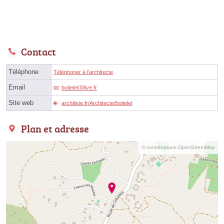
Contact
Téléphone
Téléphoner à l'architecte
Email
boiteletⓐlive.fr
Site web
archiliste.fr/Architecte/boitelet
Plan et adresse
© contributeurs OpenStreetMap