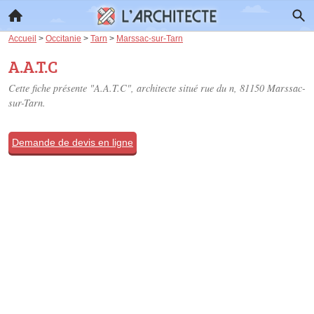
Accueil
>
Occitanie
>
Tarn
>
Marssac-sur-Tarn
A.A.T.C
Cette fiche présente "A.A.T.C", architecte situé
rue du n
, 81150 Marssac-
sur-Tarn.
Demande de devis en ligne