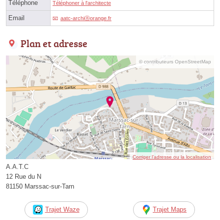
Téléphone
Téléphoner à l'architecte
Email
aatc-archiⓐorange.fr
Plan et adresse
© contributeurs OpenStreetMap
Corriger l’adresse ou la localisation
A.A.T.C
12 Rue du N
81150 Marssac-sur-Tarn
Trajet Waze
Trajet Maps