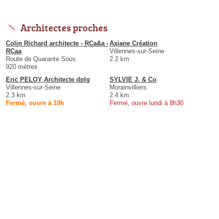
Architectes proches
Colin Richard architecte - RCa&a -
Axiane Création
RCaa
Villennes-sur-Seine
Route de Quarante Sous
2.2 km
920 mètres
Eric PELOY Architecte dplg
SYLVIE J. & Co
Villennes-sur-Seine
Morainvilliers
2.3 km
2.4 km
Fermé, ouvre à 10h
Fermé, ouvre lundi à 8h30