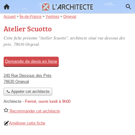
Accueil
>
Île-de-France
>
Yvelines
>
Orgeval
Atelier Scuotto
Cette fiche présente "Atelier Scuotto", architecte situé
rue dessous des
prés
, 78630 Orgeval.
Demande de devis en ligne
240 Rue Dessous des Prés
78630 Orgeval
📞 Appeler cet architecte
Architecte
-
Fermé, ouvre lundi à 9h00
Recommander cet architecte
Améliorer cette fiche