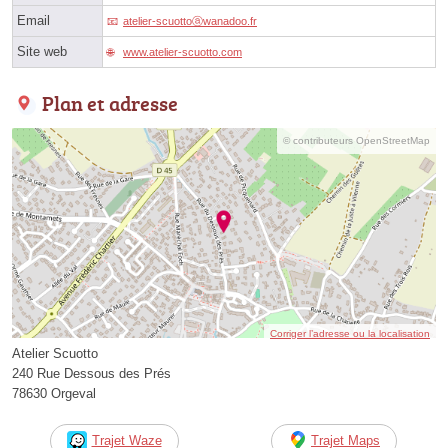
Email
atelier-scuottoⓐwanadoo.fr
Site web
www.atelier-scuotto.com
Plan et adresse
© contributeurs OpenStreetMap
Corriger l’adresse ou la localisation
Atelier Scuotto
240 Rue Dessous des Prés
78630 Orgeval
Trajet Waze
Trajet Maps