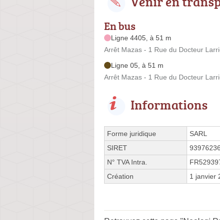
Venir en trans
En bus
Ligne 4405, à 51 m
Arrêt Mazas - 1 Rue du Docteur Larr
Ligne 05, à 51 m
Arrêt Mazas - 1 Rue du Docteur Larr
Informations
Forme juridique
SARL
SIRET
9397623
N° TVA Intra.
FR52939
Création
1 janvier