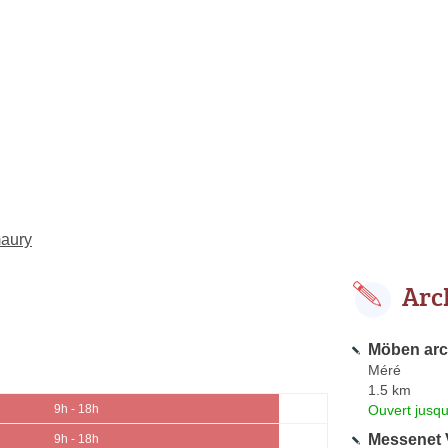
maury
Arc
Möben arc
Méré
1.5 km
Ouvert jusqu
9h - 18h
Messenet 
9h - 18h