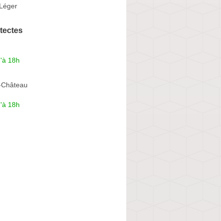
 Léger
tectes
'à 18h
-Château
'à 18h