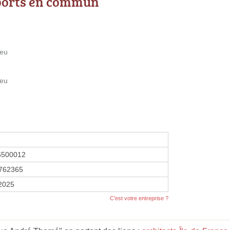
ports en commun
ieu
ieu
6500012
762365
 2025
C'est votre entreprise ?