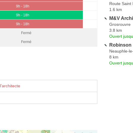
Route Saint
9h - 18h
1.6 km
9h - 18h
M&V Archi
Grosrouvre
9h - 18h
3.8 km
Fermé
Ouvert jusqu
Fermé
Robinson
Neauphle-le
8 km
Ouvert jusqu
'architecte