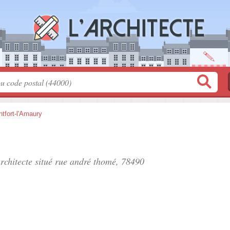
tfort-l'Amaury
rchitecte situé
rue andré thomé
, 78490