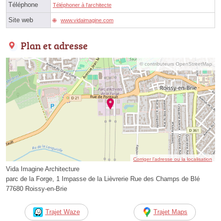
Téléphone
Téléphoner à l'architecte
Site web
www.vidaimagine.com
Plan et adresse
© contributeurs OpenStreetMap
Corriger l’adresse ou la localisation
Vida Imagine Architecture
parc de la Forge, 1 Impasse de la Lièvrerie Rue des Champs de Blé
77680 Roissy-en-Brie
Trajet Waze
Trajet Maps