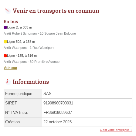
Venir en transports en commun
En bus
Ligne D, à 363 m
Arrêt Robert Schuman - 10 Square Jean Bologne
Ligne 502, à 158 m
Arrêt Wattripont - 1 Rue Wattripont
Ligne 4135, à 316 m
Arrêt Wattripont - 30 Première Avenue
Voir tout
Informations
Forme juridique
SAS
SIRET
91908960700031
N° TVA Intra.
FR86919089607
Création
22 octobre 2025
C'est votre entreprise ?