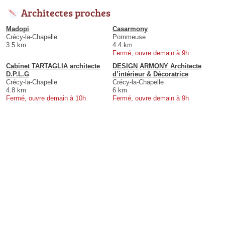
Architectes proches
Madopi
Casarmony
Crécy-la-Chapelle
Pommeuse
3.5 km
4.4 km
Fermé, ouvre demain à 9h
Cabinet TARTAGLIA architecte
DESIGN ARMONY Architecte
D.P.L.G
d’intérieur & Décoratrice
Crécy-la-Chapelle
Crécy-la-Chapelle
4.8 km
6 km
Fermé, ouvre demain à 10h
Fermé, ouvre demain à 9h