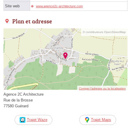
Site web
www.agence2c-architecture.com
Plan et adresse
© contributeurs OpenStreetMap
Corriger l’adresse ou la localisation
Agence 2C Architecture
Rue de la Brosse
77580 Guérard
Trajet Waze
Trajet Maps