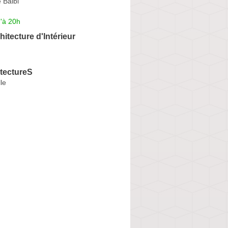
 Balbi
'à 20h
itecture d'Intérieur
tectureS
le