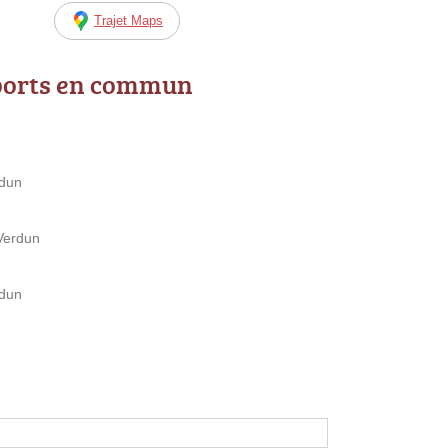
Trajet Maps
ports en commun
rdun
Verdun
rdun