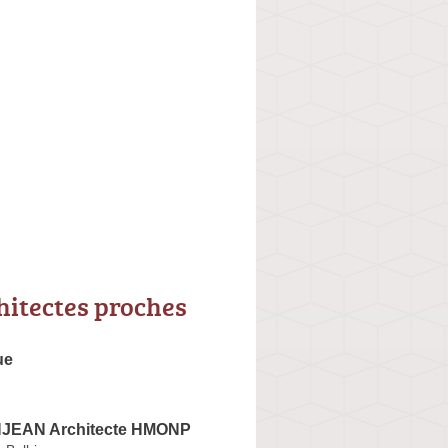
hitectes proches
ue
NJEAN Architecte HMONP