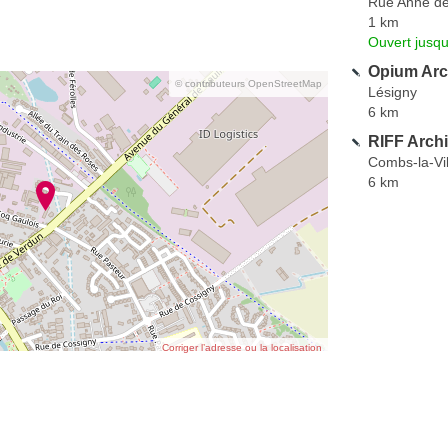
Rue Anne de
1 km
Ouvert jusqu
Opium Arch
© contributeurs OpenStreetMap
Lésigny
6 km
RIFF Archi
Combs-la-Vil
6 km
Corriger l’adresse ou la localisation