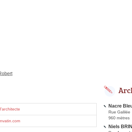
Robert
Arc
Nacre Ble
'architecte
Rue Galilée
960 mètres
nvatin.com
Niels BRI