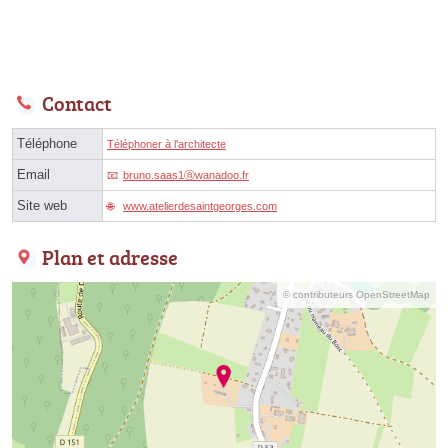
Contact
Téléphone
Téléphoner à l'architecte
Email
bruno.saas1ⓐwanadoo.fr
Site web
www.atelierdesaintgeorges.com
Plan et adresse
© contributeurs OpenStreetMap