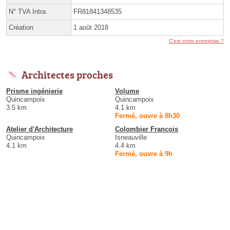
N° TVA Intra.
FR81841348535
Création
1 août 2018
C'est votre entreprise ?
Architectes proches
Prisme ingénierie
Volume
Quincampoix
Quincampoix
3.5 km
4.1 km
Fermé, ouvre à 8h30
Atelier d'Architecture
Colombier Francois
Quincampoix
Isneauville
4.1 km
4.4 km
Fermé, ouvre à 9h