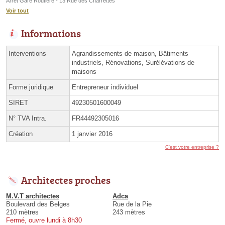
Arrêt Gare Routière - 13 Rue des Charrettes
Voir tout
Informations
Interventions
Agrandissements de maison, Bâtiments
industriels, Rénovations, Surélévations de
maisons
Forme juridique
Entrepreneur individuel
SIRET
49230501600049
N° TVA Intra.
FR44492305016
Création
1 janvier 2016
C'est votre entreprise ?
Architectes proches
M.V.T architectes
Adca
Boulevard des Belges
Rue de la Pie
210 mètres
243 mètres
Fermé, ouvre lundi à 8h30