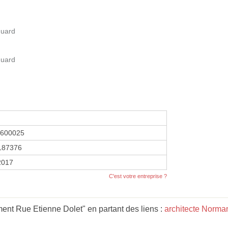
quard
quard
7600025
187376
 2017
C'est votre entreprise ?
nt Rue Etienne Dolet" en partant des liens :
architecte Norma