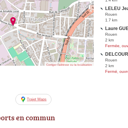
1.4 km
LELEU Jea
Rouen
1.7 km
Laure GUE
Rouen
2 km
Fermée, ouv
DELCOURT
Rouen
Corriger l’adresse ou la localisation
2 km
Fermé, ouvr
Trajet Maps
ports en commun