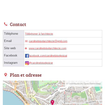
Contact
Téléphone
Téléphoner à l'architecte
Email
carolineloiselarchitecteⓐgmil.com
Site web
www.carolineloiselarchitecte.com
Facebook
facebook.com/carolineloiselpoizat
Instagram
@carolineloiselpoizat
Plan et adresse
© contributeurs OpenStreetMap