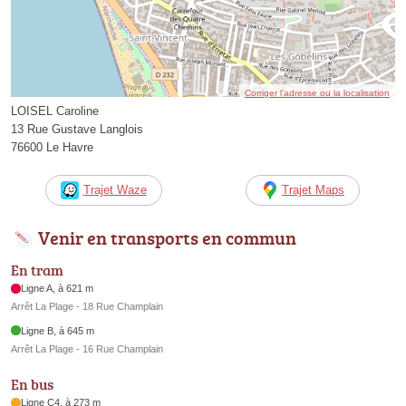
Corriger l’adresse ou la localisation
LOISEL Caroline
13 Rue Gustave Langlois
76600 Le Havre
Trajet Waze
Trajet Maps
Venir en transports en commun
En tram
Ligne A, à 621 m
Arrêt La Plage - 18 Rue Champlain
Ligne B, à 645 m
Arrêt La Plage - 16 Rue Champlain
En bus
Ligne C4, à 273 m