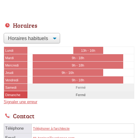
Horaires
Lundi
13h - 16h
Mardi
9h - 18h
Mercredi
9h - 18h
Jeudi
9h - 16h
Vendredi
9h - 18h
Samedi
Fermé
Dimanche
Fermé
Signaler une erreur
Contact
Téléphone
Téléphoner à l'architecte
Email
bonjourⓐyankosso.com