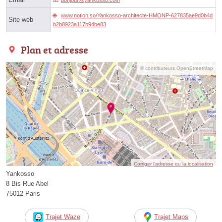
www.notion.so/Yankosso-architecte-HMONP-627835ae9d0b4d
Site web
b2b8923a117b94be83
Plan et adresse
© contributeurs OpenStreetMap
Corriger l’adresse ou la localisation
Yankosso
8 Bis Rue Abel
75012 Paris
Trajet Waze
Trajet Maps