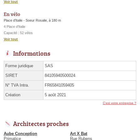
Voir tout
En vélo
Place d'Italie - Soeur Rosalie, à 180 m
4 Place d'Italie
Capacité : 52 vélos
Voir tout
Informations
Forme juridique
SAS
SIRET
84105940500024
N° TVA Intra.
FR65841059405
Création
5 août 2021
C'est votre entreprise ?
Architectes proches
Aube Conception
Art X Bat
Primatice
Rue Rubens