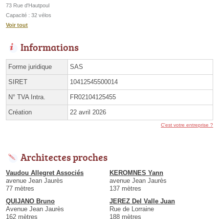
73 Rue d'Hautpoul
Capacité : 32 vélos
Voir tout
Informations
Forme juridique
SAS
SIRET
10412545500014
N° TVA Intra.
FR02104125455
Création
22 avril 2026
C'est votre entreprise ?
Architectes proches
Vaudou Allegret Associés
KEROMNES Yann
avenue Jean Jaurès
avenue Jean Jaurès
77 mètres
137 mètres
QUIJANO Bruno
JEREZ Del Valle Juan
Avenue Jean Jaurès
Rue de Lorraine
162 mètres
188 mètres