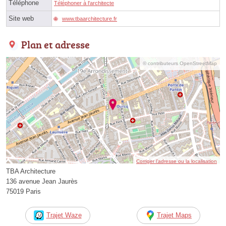
Téléphone
Téléphoner à l'architecte
Site web
www.tbaarchitecture.fr
Plan et adresse
© contributeurs OpenStreetMap
Corriger l’adresse ou la localisation
TBA Architecture
136 avenue Jean Jaurès
75019 Paris
Trajet Waze
Trajet Maps