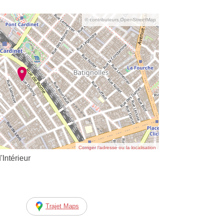
© contributeurs OpenStreetMap
Corriger l’adresse ou la localisation
'Intérieur
Trajet Maps