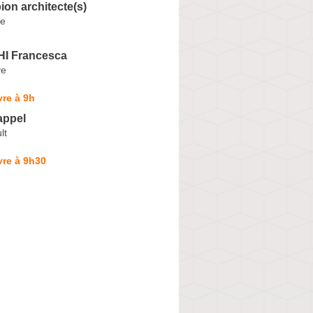
on architecte(s)
e
I Francesca
ve
re à 9h
appel
lt
vre à 9h30