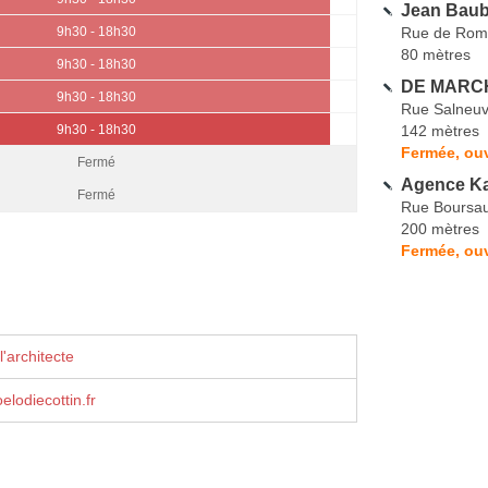
Jean Baubi
Rue de Rom
9h30 - 18h30
80 mètres
9h30 - 18h30
DE MARCH
9h30 - 18h30
Rue Salneu
142 mètres
9h30 - 18h30
Fermée, ouv
Fermé
Agence K
Fermé
Rue Boursau
200 mètres
Fermée, ou
'architecte
elodiecottin.fr