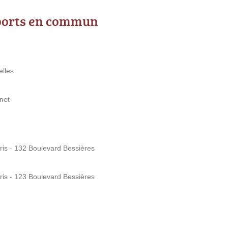
ports en commun
elles
net
aris - 132 Boulevard Bessières
aris - 123 Boulevard Bessières