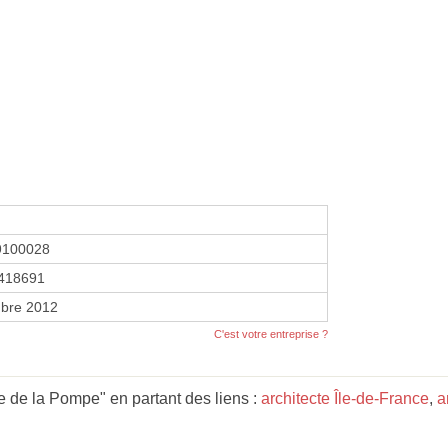
9100028
418691
bre 2012
C'est votre entreprise ?
 de la Pompe" en partant des liens :
architecte Île-de-France
,
a