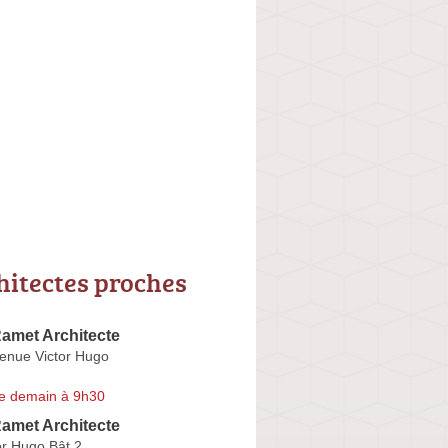
hitectes proches
amet Architecte
venue Victor Hugo
e demain à 9h30
amet Architecte
or Hugo Bât 2