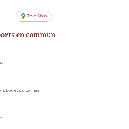
Trajet Maps
ports en commun
go
 - 1 Boulevard Lannes
pe