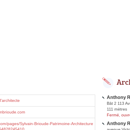
Arc
Anthony R
'architecte
Bât 2 113 A
111 mètres
inbrioude.com
Fermé, ouvr
Anthony R
om/pages/Sylvain-Brioude-Patrimoine-Architecture
564828245410
avenue Vict