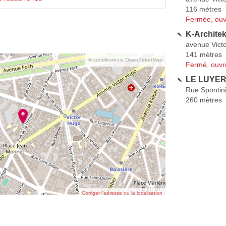
116 mètres
Fermée, ouv
K-Archite
avenue Vict
141 mètres
© contributeurs OpenStreetMap
Fermé, ouvr
LE LUYER
Rue Spontin
260 mètres
Corriger l’adresse ou la localisation