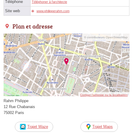
Téléphone
Téléphoner à l'architecte
Site web
www.philipperahm.com
Plan et adresse
© contributeurs OpenStreetMap
Corriger l’adresse ou la localisation
Rahm Philippe
12 Rue Chabanais
75002 Paris
Trajet Waze
Trajet Maps