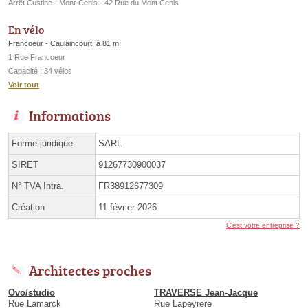
Arrêt Custine - Mont-Cenis - 42 Rue du Mont Cenis
En vélo
Francoeur - Caulaincourt, à 81 m
1 Rue Francoeur
Capacité : 34 vélos
Voir tout
Informations
Forme juridique
SARL
SIRET
91267730900037
N° TVA Intra.
FR38912677309
Création
11 février 2026
C'est votre entreprise ?
Architectes proches
Ovo/studio
TRAVERSE Jean-Jacque
Rue Lamarck
Rue Lapeyrere