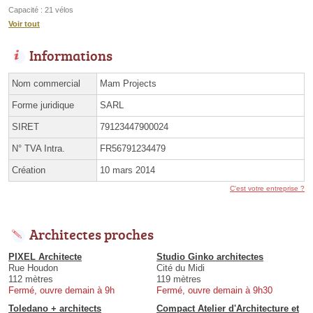
Capacité : 21 vélos
Voir tout
Informations
Nom commercial
Mam Projects
Forme juridique
SARL
SIRET
79123447900024
N° TVA Intra.
FR56791234479
Création
10 mars 2014
C'est votre entreprise ?
Architectes proches
PIXEL Architecte
Studio Ginko architectes
Rue Houdon
Cité du Midi
112 mètres
119 mètres
Fermé, ouvre demain à 9h
Fermé, ouvre demain à 9h30
Toledano + architects
Compact Atelier d'Architecture et