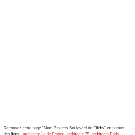
Retrouvez cette page "Mam Projects Boulevard de Clichy" en partant
des liens :
architecte Île-de-France
,
architecte 75
,
architecte Paris
,