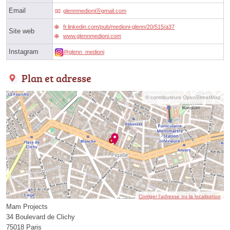
Email
glennmedioniⓐgmail.com
fr.linkedin.com/pub/medioni-glenn/20/515/a37
Site web
www.glennmedioni.com
Instagram
@glenn_medioni
Plan et adresse
© contributeurs OpenStreetMap
Corriger l’adresse ou la localisation
Mam Projects
34 Boulevard de Clichy
75018 Paris