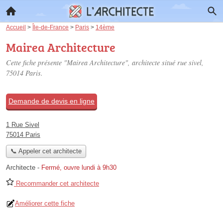
Accueil
>
Île-de-France
>
Paris
>
14ème
Mairea Architecture
Cette fiche présente "Mairea Architecture", architecte situé
rue sivel
,
75014 Paris.
Demande de devis en ligne
1 Rue Sivel
75014 Paris
📞 Appeler cet architecte
Architecte
-
Fermé, ouvre lundi à 9h30
Recommander cet architecte
Améliorer cette fiche