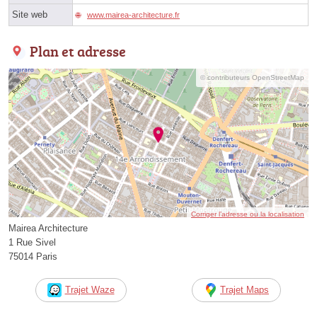
Site web
www.mairea-architecture.fr
Plan et adresse
© contributeurs OpenStreetMap
Corriger l’adresse ou la localisation
Mairea Architecture
1 Rue Sivel
75014 Paris
Trajet Waze
Trajet Maps