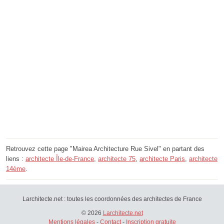
Retrouvez cette page "Mairea Architecture Rue Sivel" en partant des
liens :
architecte Île-de-France
,
architecte 75
,
architecte Paris
,
architecte
14ème
.
Larchitecte.net : toutes les coordonnées des architectes de France
© 2026
Larchitecte.net
Mentions légales
-
Contact
-
Inscription gratuite