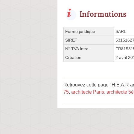
Informations
Forme juridique
SARL
SIRET
5315162
N° TVA Intra.
FR81531
Création
2 avril 20
Retrouvez cette page "H.E.A.R ar
75
,
architecte Paris
,
architecte 5