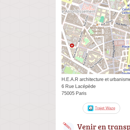
H.E.A.R architecture et urbanism
6 Rue Lacépède
75005 Paris
Trajet Waze
Venir en trans