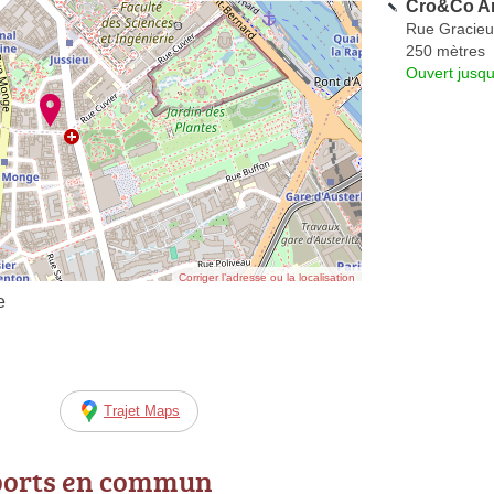
Cro&Co Ar
Rue Gracie
250 mètres
Ouvert jusqu
Corriger l’adresse ou la localisation
e
Trajet Maps
ports en commun