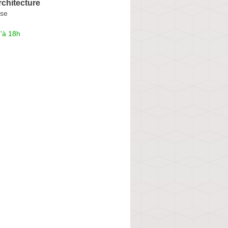
chitecture
use
'à 18h