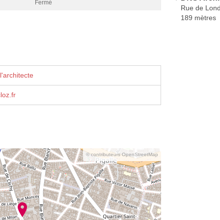
Fermé
Rue de Lon
189 mètres
'architecte
oz.fr
© contributeurs OpenStreetMap