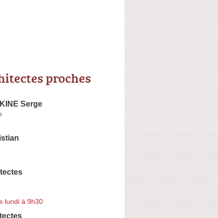
hitectes proches
INE Serge
n
stian
tectes
e
e lundi à 9h30
tectes