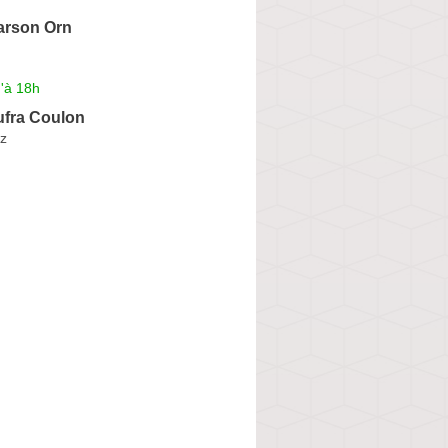
rson Orn
'à 18h
ufra Coulon
z