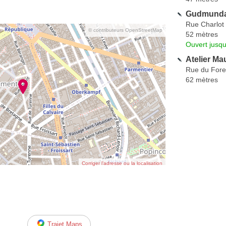
Gudmunda
Rue Charlot
© contributeurs OpenStreetMap
52 mètres
Ouvert jusqu
Atelier Ma
Rue du Fore
62 mètres
Corriger l’adresse ou la localisation
Trajet Maps