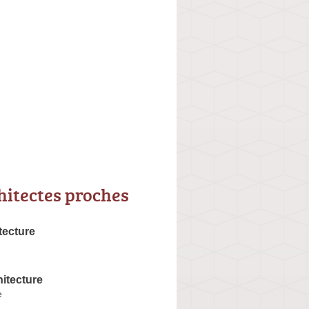
hitectes proches
tecture
itecture
e