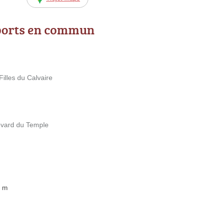
ports en commun
Filles du Calvaire
evard du Temple
1 m