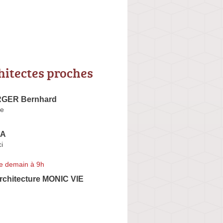
hitectes proches
GER Bernhard
ue
OA
i
e demain à 9h
Architecture MONIC VIE