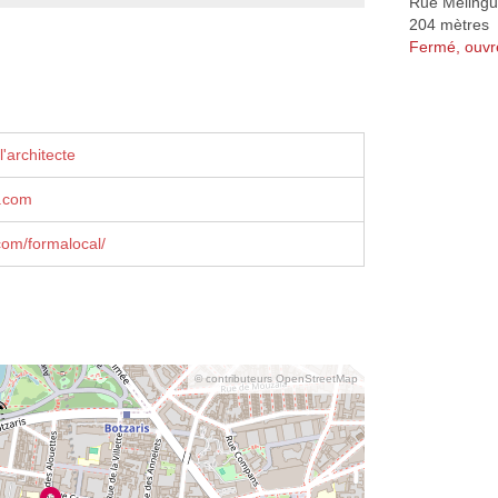
Rue Meling
204 mètres
Fermé, ouvr
'architecte
l.com
om/formalocal/
© contributeurs OpenStreetMap