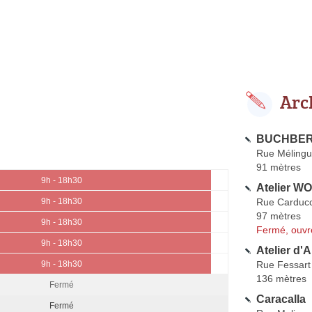
Arc
BUCHBER
Rue Méling
91 mètres
9h - 18h30
Atelier W
Rue Carducc
9h - 18h30
97 mètres
9h - 18h30
Fermé, ouvr
9h - 18h30
Atelier d'
Rue Fessart
9h - 18h30
136 mètres
Fermé
Caracalla
Fermé