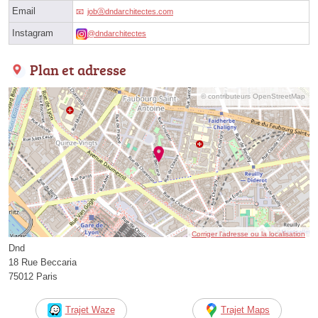
Email
jobⓐdndarchitectes.com
Instagram
@dndarchitectes
Plan et adresse
© contributeurs OpenStreetMap
Corriger l’adresse ou la localisation
Dnd
18 Rue Beccaria
75012 Paris
Trajet Waze
Trajet Maps