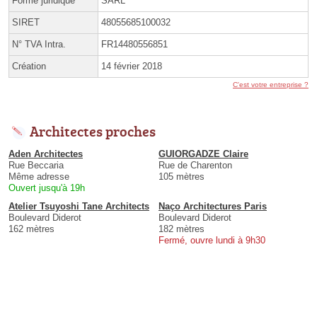
Forme juridique
SARL
SIRET
48055685100032
N° TVA Intra.
FR14480556851
Création
14 février 2018
C'est votre entreprise ?
Architectes proches
Aden Architectes
GUIORGADZE Claire
Rue Beccaria
Rue de Charenton
Même adresse
105 mètres
Ouvert jusqu'à 19h
Atelier Tsuyoshi Tane Architects
Naço Architectures Paris
Boulevard Diderot
Boulevard Diderot
162 mètres
182 mètres
Fermé, ouvre lundi à 9h30