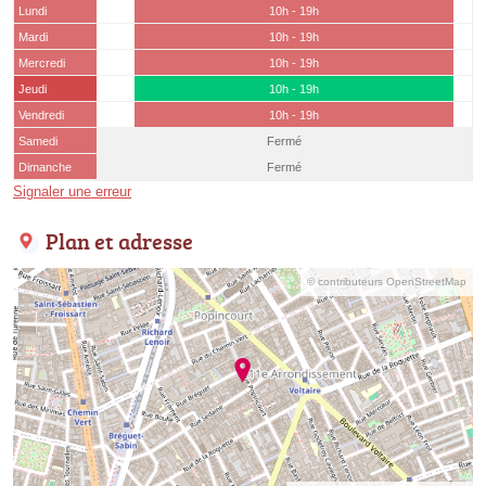
Lundi
10h - 19h
Mardi
10h - 19h
Mercredi
10h - 19h
Jeudi
10h - 19h
Vendredi
10h - 19h
Samedi
Fermé
Dimanche
Fermé
Signaler une erreur
Plan et adresse
© contributeurs OpenStreetMap