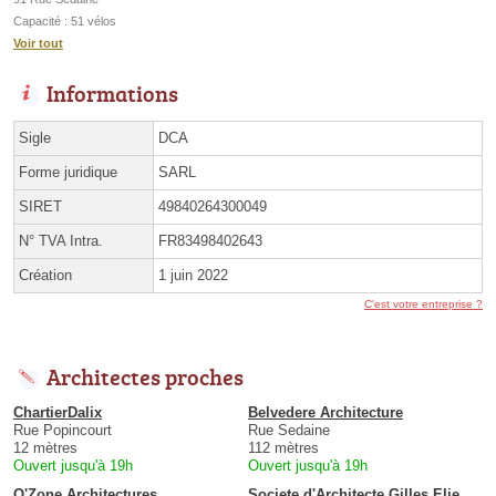
Capacité : 51 vélos
Voir tout
Informations
Sigle
DCA
Forme juridique
SARL
SIRET
49840264300049
N° TVA Intra.
FR83498402643
Création
1 juin 2022
C'est votre entreprise ?
Architectes proches
ChartierDalix
Belvedere Architecture
Rue Popincourt
Rue Sedaine
12 mètres
112 mètres
Ouvert jusqu'à 19h
Ouvert jusqu'à 19h
O'Zone Architectures
Societe d'Architecte Gilles Elie