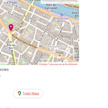
© contributeurs OpenStreetMap
Corriger l’adresse ou la localisation
ectes
n
Trajet Maps