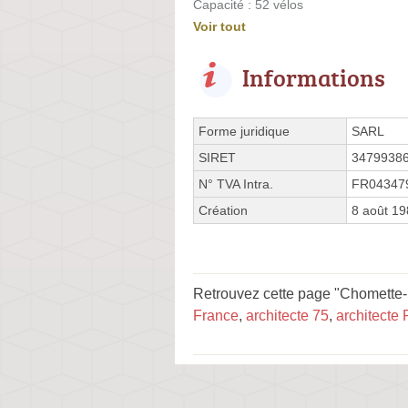
Capacité : 52 vélos
Voir tout
Informations
Forme juridique
SARL
SIRET
3479938
N° TVA Intra.
FR04347
Création
8 août 1
Retrouvez cette page "Chomette-L
France
,
architecte 75
,
architecte 