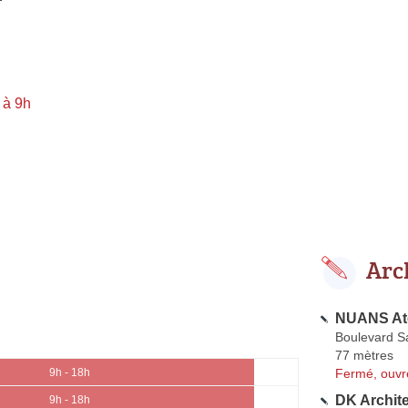
 à 9h
Arc
NUANS Ate
Boulevard S
77 mètres
Fermé, ouvr
9h - 18h
DK Archit
9h - 18h