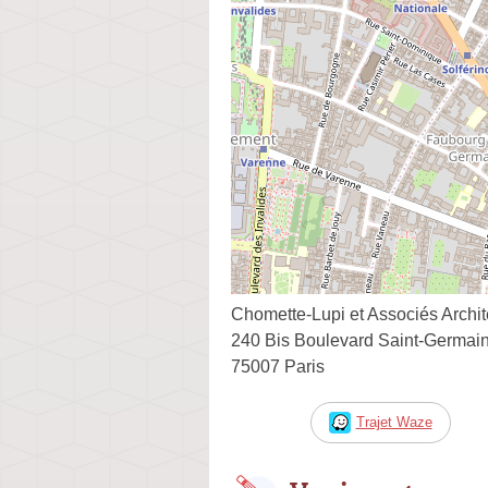
Chomette-Lupi et Associés Archit
240 Bis Boulevard Saint-Germai
75007 Paris
Trajet Waze