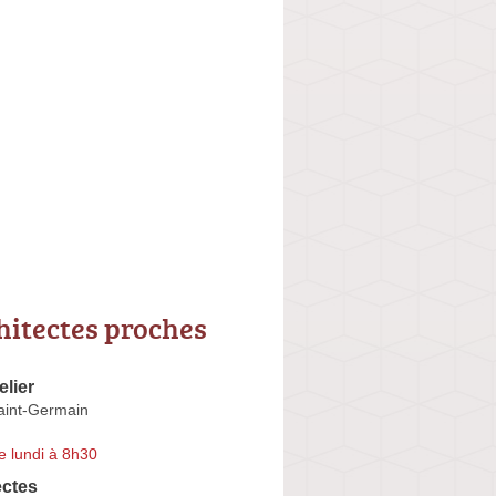
hitectes proches
lier
aint-Germain
e lundi à 8h30
ectes