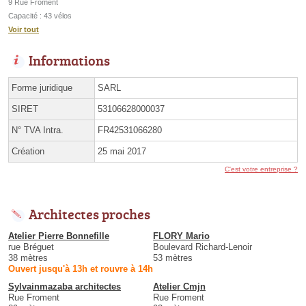
9 Rue Froment
Capacité : 43 vélos
Voir tout
Informations
Forme juridique
SARL
SIRET
53106628000037
N° TVA Intra.
FR42531066280
Création
25 mai 2017
C'est votre entreprise ?
Architectes proches
Atelier Pierre Bonnefille
FLORY Mario
rue Bréguet
Boulevard Richard-Lenoir
38 mètres
53 mètres
Ouvert jusqu'à 13h et rouvre à 14h
Sylvainmazaba architectes
Atelier Cmjn
Rue Froment
Rue Froment