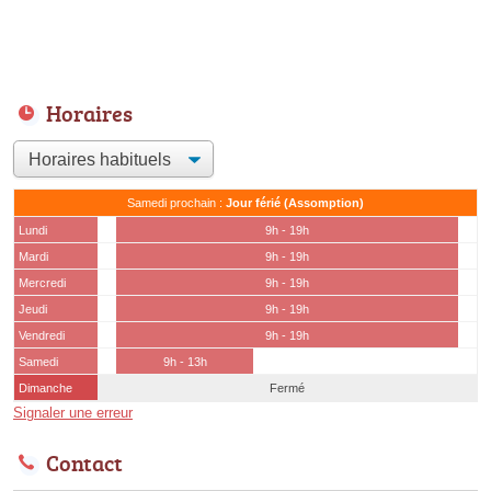
Horaires
Samedi prochain :
Jour férié (Assomption)
Lundi
9h - 19h
Mardi
9h - 19h
Mercredi
9h - 19h
Jeudi
9h - 19h
Vendredi
9h - 19h
Samedi
9h - 13h
Dimanche
Fermé
Signaler une erreur
Contact