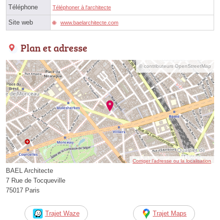
Téléphone
Téléphoner à l'architecte
Site web
www.baelarchitecte.com
Plan et adresse
© contributeurs OpenStreetMap
Corriger l’adresse ou la localisation
BAEL Architecte
7 Rue de Tocqueville
75017 Paris
Trajet Waze
Trajet Maps