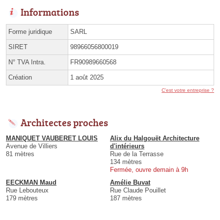
Informations
Forme juridique
SARL
SIRET
98966056800019
N° TVA Intra.
FR90989660568
Création
1 août 2025
C'est votre entreprise ?
Architectes proches
MANIQUET VAUBERET LOUIS
Alix du Halgouët Architecture
Avenue de Villiers
d'intérieurs
81 mètres
Rue de la Terrasse
134 mètres
Fermée, ouvre demain à 9h
EECKMAN Maud
Amélie Buvat
Rue Lebouteux
Rue Claude Pouillet
179 mètres
187 mètres