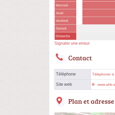
Mercredi
Jeudi
Vendredi
Samedi
Dimanche
Signaler une erreur
Contact
Téléphone
Téléphoner à l
Site web
www.ahb-a
Plan et adresse