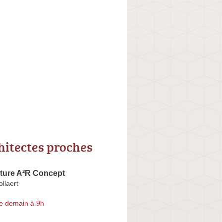
hitectes proches
cture A²R Concept
llaert
e demain à 9h