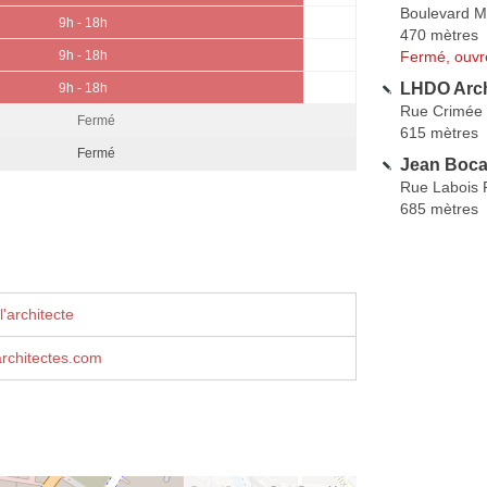
Boulevard M
9h - 18h
470 mètres
Fermé, ouvr
9h - 18h
LHDO Arch
9h - 18h
Rue Crimée
Fermé
615 mètres
Fermé
Jean Bocab
Rue Labois 
685 mètres
'architecte
rchitectes.com