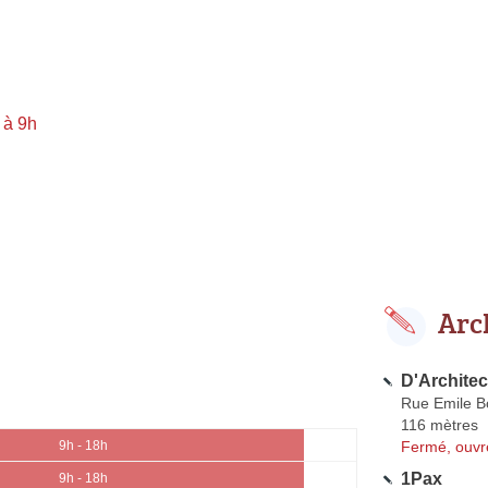
 à 9h
Arc
D'Archite
Rue Emile Bo
116 mètres
Fermé, ouvr
9h - 18h
1Pax
9h - 18h