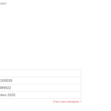
aert
2200035
989922
mbre 2025
C'est votre entreprise ?