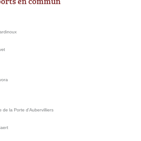
ports en commun
Gardinoux
vet
vora
e de la Porte d'Aubervilliers
aert