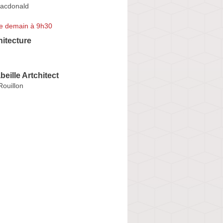
acdonald
e demain à 9h30
itecture
eille Artchitect
Rouillon