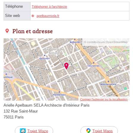
Téléphone
Téléphoner à l'architecte
Site web
apelbaumsela.fr
Plan et adresse
© contributeurs OpenStreetMap
Corriger l’adresse ou la localisation
Arielle Apelbaum SELA Architecte d'Intérieur Paris
132 Rue Saint-Maur
75011 Paris
Trajet Waze
Trajet Maps