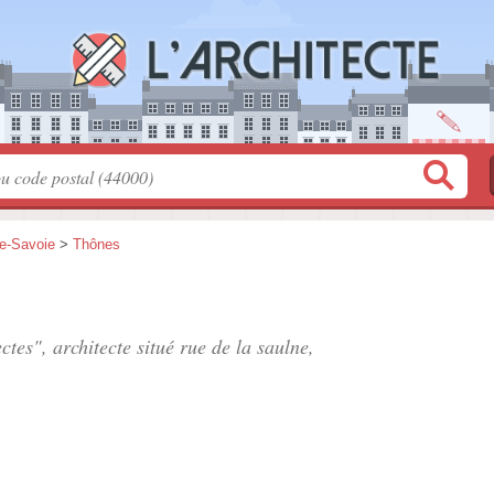
e-Savoie
>
Thônes
ctes", architecte situé
rue de la saulne
,