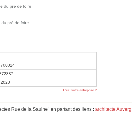
e du pré de foire
 du pré de foire
8700024
772387
 2020
C'est votre entreprise ?
ectes Rue de la Saulne" en partant des liens :
architecte Auver