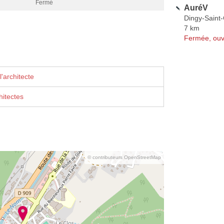
Fermé
AuréV
Dingy-Saint-
7 km
Fermée, ouv
'architecte
itectes
© contributeurs OpenStreetMap