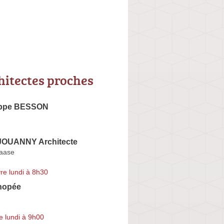
hitectes proches
ippe BESSON
JOUANNY Architecte
aase
re lundi à 8h30
anopée
e lundi à 9h00