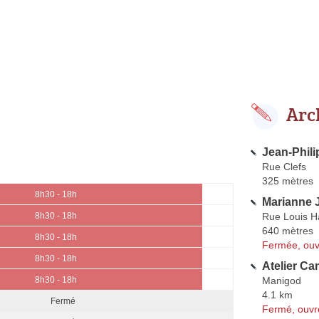
Arc
Jean-Phil
Rue Clefs
325 mètres
8h30 - 18h
Marianne 
Rue Louis H
8h30 - 18h
640 mètres
8h30 - 18h
Fermée, ouv
8h30 - 18h
Atelier C
Manigod
8h30 - 18h
4.1 km
Fermé
Fermé, ouvr