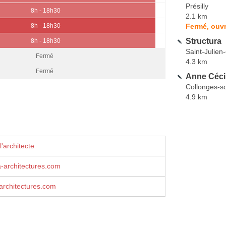
Présilly
8h - 18h30
2.1 km
Fermé, ouvr
8h - 18h30
Structura
8h - 18h30
Saint-Julien
Fermé
4.3 km
Fermé
Anne Céc
Collonges-s
4.9 km
'architecte
rchitectures.com
rchitectures.com