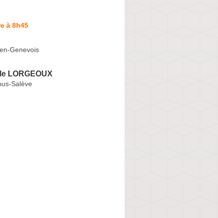
e à 8h45
-en-Genevois
ile LORGEOUX
ous-Salève