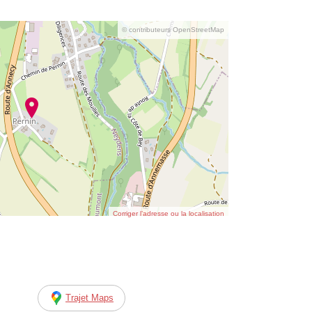
© contributeurs OpenStreetMap
Corriger l’adresse ou la localisation
Trajet Maps