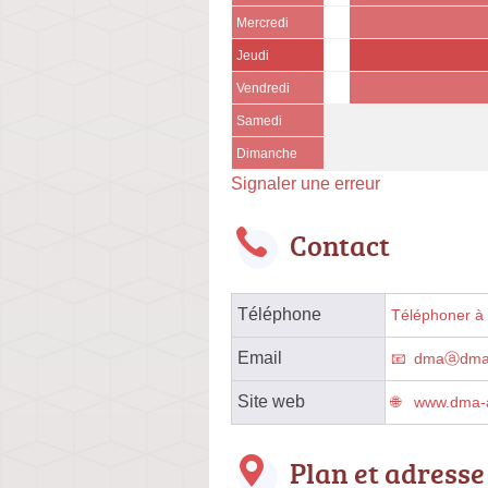
Mercredi
Jeudi
Vendredi
Samedi
Dimanche
Signaler une erreur
Contact
Téléphone
Téléphoner à l
Email
dmaⓐdma-a
Site web
www.dma-a
Plan et adresse