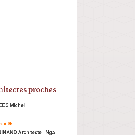
hitectes proches
ES Michel
e à 9h
UINAND Architecte - Nga