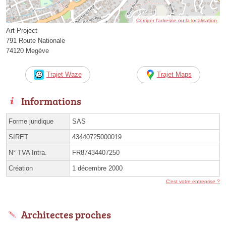
Corriger l’adresse ou la localisation
Art Project
791 Route Nationale
74120 Megève
Trajet Waze
Trajet Maps
Informations
Forme juridique
SAS
SIRET
43440725000019
N° TVA Intra.
FR87434407250
Création
1 décembre 2000
C'est votre entreprise ?
Architectes proches