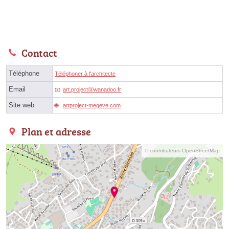
Contact
Téléphone
Téléphoner à l'architecte
Email
art.projectⓐwanadoo.fr
Site web
artproject-megeve.com
Plan et adresse
© contributeurs OpenStreetMap