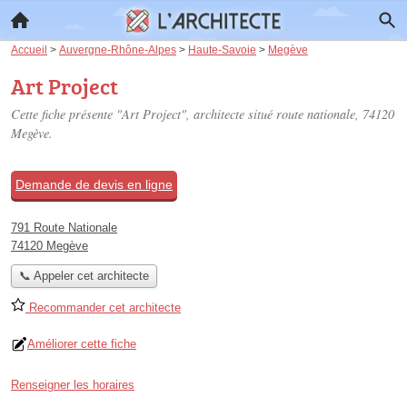
Accueil
>
Auvergne-Rhône-Alpes
>
Haute-Savoie
>
Megève
Art Project
Cette fiche présente "Art Project", architecte situé
route nationale
, 74120
Megève.
Demande de devis en ligne
791 Route Nationale
74120 Megève
📞 Appeler cet architecte
Recommander cet architecte
Améliorer cette fiche
Renseigner les horaires