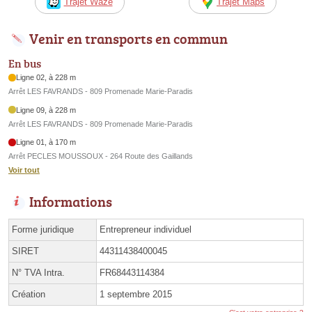
Trajet Waze
Trajet Maps
Venir en transports en commun
En bus
Ligne 02, à 228 m
Arrêt LES FAVRANDS - 809 Promenade Marie-Paradis
Ligne 09, à 228 m
Arrêt LES FAVRANDS - 809 Promenade Marie-Paradis
Ligne 01, à 170 m
Arrêt PECLES MOUSSOUX - 264 Route des Gaillands
Voir tout
Informations
Forme juridique
Entrepreneur individuel
SIRET
44311438400045
N° TVA Intra.
FR68443114384
Création
1 septembre 2015