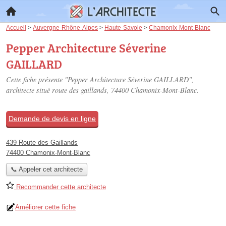
Accueil
>
Auvergne-Rhône-Alpes
>
Haute-Savoie
>
Chamonix-Mont-Blanc
Pepper Architecture Séverine
GAILLARD
Cette fiche présente "Pepper Architecture Séverine GAILLARD",
architecte situé
route des gaillands
, 74400 Chamonix-Mont-Blanc.
Demande de devis en ligne
439 Route des Gaillands
74400 Chamonix-Mont-Blanc
📞 Appeler cet architecte
Recommander cette architecte
Améliorer cette fiche