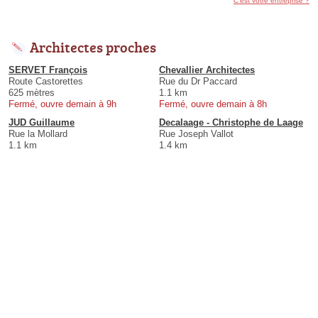
C'est votre entreprise ?
Architectes proches
SERVET François
Chevallier Architectes
Route Castorettes
Rue du Dr Paccard
625 mètres
1.1 km
Fermé, ouvre demain à 9h
Fermé, ouvre demain à 8h
JUD Guillaume
Decalaage - Christophe de Laage
Rue la Mollard
Rue Joseph Vallot
1.1 km
1.4 km