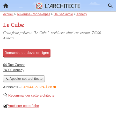
Accueil
>
Auvergne-Rhône-Alpes
>
Haute-Savoie
>
Annecy
Le Cube
Cette fiche présente "Le Cube", architecte situé
rue carnot
, 74000
Annecy.
Demande de devis en ligne
64 Rue Carnot
74000 Annecy
📞 Appeler cet architecte
Architecte
-
Fermée, ouvre à 8h30
Recommander cette architecte
Améliorer cette fiche