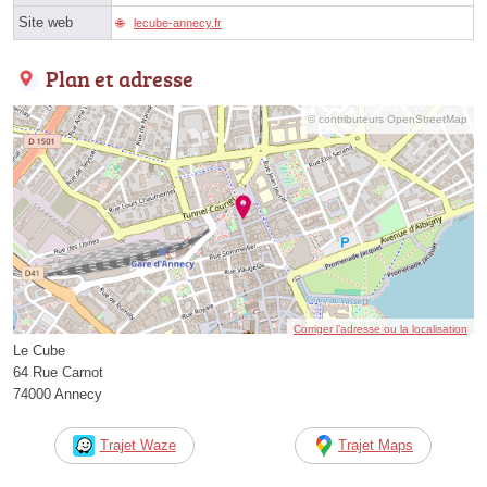
Site web
lecube-annecy.fr
Plan et adresse
© contributeurs OpenStreetMap
Corriger l’adresse ou la localisation
Le Cube
64 Rue Carnot
74000 Annecy
Trajet Waze
Trajet Maps