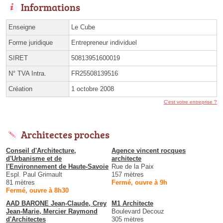
Informations
Enseigne
Le Cube
Forme juridique
Entrepreneur individuel
SIRET
50813951600019
N° TVA Intra.
FR25508139516
Création
1 octobre 2008
C'est votre entreprise ?
Architectes proches
Conseil d'Architecture,
Agence vincent rocques
d'Urbanisme et de
architecte
l'Environnement de Haute-Savoie
Rue de la Paix
Espl. Paul Grimault
157 mètres
81 mètres
Fermé, ouvre à 9h
Fermé, ouvre à 8h30
AAD BARONE Jean-Claude, Crey
M1 Architecte
Jean-Marie, Mercier Raymond
Boulevard Decouz
d'Architectes
305 mètres