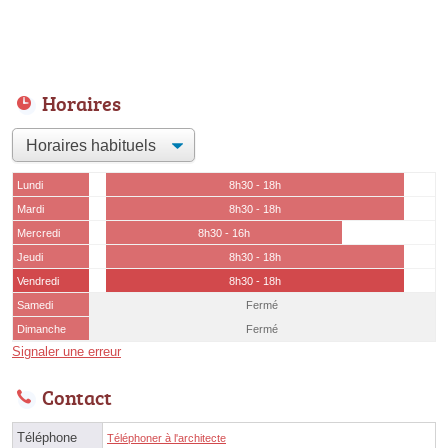
Horaires
Lundi
8h30 - 18h
Mardi
8h30 - 18h
Mercredi
8h30 - 16h
Jeudi
8h30 - 18h
Vendredi
8h30 - 18h
Samedi
Fermé
Dimanche
Fermé
Signaler une erreur
Contact
Téléphone
Téléphoner à l'architecte