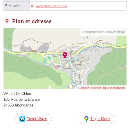
Site web
www.chloevalette.com
Plan et adresse
© contributeurs OpenStreetMap
Corriger l’adresse ou la localisation
VALETTE Chloé
105 Rue de la Dranse
74360 Abondance
Trajet Waze
Trajet Maps