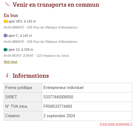
Venir en transports en commun
En bus
Ligne VEX, à 142 m
Arrêt ABBAYE - 435 Rue de l'Abbaye d'Abondance
Ligne C, à 142 m
Arrêt ABBAYE - 435 Rue de l'Abbaye d'Abondance
Ligne 12, à 159 m
Arrêt MONT JORAT - 110 Impasse du Jorat
Voir tout
Informations
Forme juridique
Entrepreneur individuel
SIRET
53377449300050
N° TVA Intra.
FR58533774493
Création
2 septembre 2024
C'est votre entreprise ?