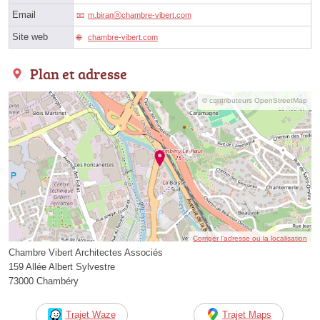
Email
m.biranⓐchambre-vibert.com
Site web
chambre-vibert.com
Plan et adresse
© contributeurs OpenStreetMap
Corriger l’adresse ou la localisation
Chambre Vibert Architectes Associés
159 Allée Albert Sylvestre
73000 Chambéry
Trajet Waze
Trajet Maps