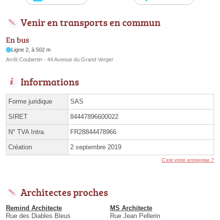
Venir en transports en commun
En bus
Ligne 2, à 502 m
Arrêt Coubertin - 44 Avenue du Grand Verger
Informations
Forme juridique
SAS
SIRET
84447896600022
N° TVA Intra.
FR28844478966
Création
2 septembre 2019
C'est votre entreprise ?
Architectes proches
Remind Architecte
MS Architecte
Rue des Diables Bleus
Rue Jean Pellerin