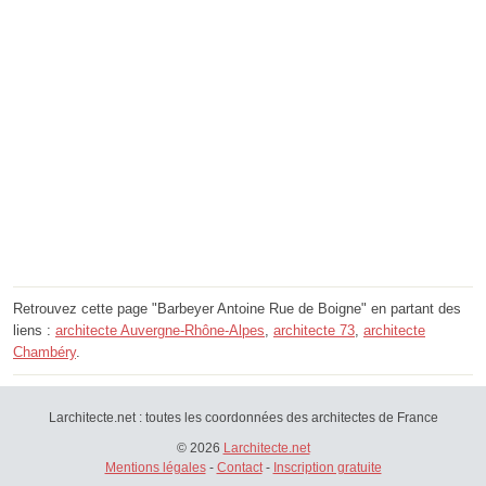
Retrouvez cette page "Barbeyer Antoine Rue de Boigne" en partant des
liens :
architecte Auvergne-Rhône-Alpes
,
architecte 73
,
architecte
Chambéry
.
Larchitecte.net : toutes les coordonnées des architectes de France
© 2026
Larchitecte.net
Mentions légales
-
Contact
-
Inscription gratuite