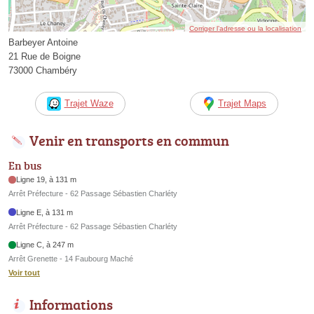
Corriger l’adresse ou la localisation
Barbeyer Antoine
21 Rue de Boigne
73000 Chambéry
Trajet Waze
Trajet Maps
Venir en transports en commun
En bus
Ligne 19, à 131 m
Arrêt Préfecture - 62 Passage Sébastien Charléty
Ligne E, à 131 m
Arrêt Préfecture - 62 Passage Sébastien Charléty
Ligne C, à 247 m
Arrêt Grenette - 14 Faubourg Maché
Voir tout
Informations