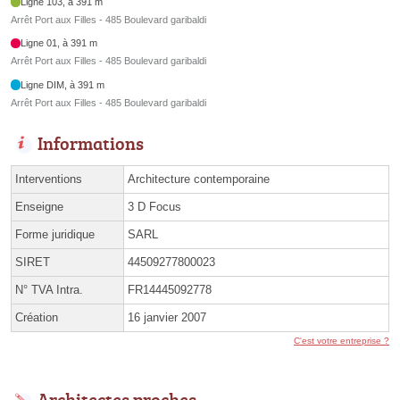
Ligne 103, à 391 m
Arrêt Port aux Filles - 485 Boulevard garibaldi
Ligne 01, à 391 m
Arrêt Port aux Filles - 485 Boulevard garibaldi
Ligne DIM, à 391 m
Arrêt Port aux Filles - 485 Boulevard garibaldi
Informations
Interventions
Architecture contemporaine
Enseigne
3 D Focus
Forme juridique
SARL
SIRET
44509277800023
N° TVA Intra.
FR14445092778
Création
16 janvier 2007
C'est votre entreprise ?
Architectes proches