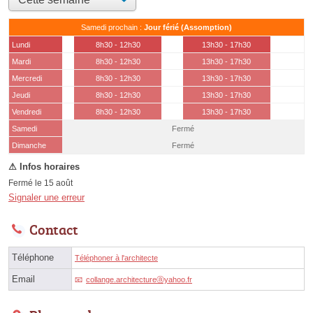
Samedi prochain :
Jour férié (Assomption)
Lundi
8h30 - 12h30
13h30 - 17h30
Mardi
8h30 - 12h30
13h30 - 17h30
Mercredi
8h30 - 12h30
13h30 - 17h30
Jeudi
8h30 - 12h30
13h30 - 17h30
Vendredi
8h30 - 12h30
13h30 - 17h30
Samedi
Fermé
(15 août)
Dimanche
Fermé
Fermé le 15 août
Signaler une erreur
Contact
Téléphone
Téléphoner à l'architecte
Email
collange.architectureⓐyahoo.fr