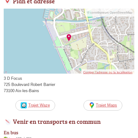
Plan et adresse
© contributeurs OpenStreetMap
Corriger l’adresse ou la localisation
3 D Focus
725 Boulevard Robert Barrier
73100 Aix-les-Bains
Trajet Waze
Trajet Maps
Venir en transports en commun
En bus