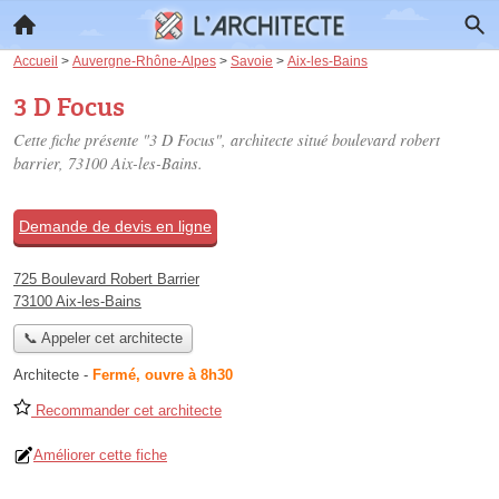
Accueil
>
Auvergne-Rhône-Alpes
>
Savoie
>
Aix-les-Bains
3 D Focus
Cette fiche présente "3 D Focus", architecte situé
boulevard robert
barrier
, 73100 Aix-les-Bains.
Demande de devis en ligne
725 Boulevard Robert Barrier
73100 Aix-les-Bains
📞 Appeler cet architecte
Architecte
-
Fermé, ouvre à 8h30
Recommander cet architecte
Améliorer cette fiche