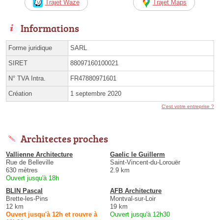
Trajet Waze
Trajet Maps
Informations
Forme juridique
SARL
SIRET
88097160100021
N° TVA Intra.
FR47880971601
Création
1 septembre 2020
C'est votre entreprise ?
Architectes proches
Vallienne Architecture
Gaelic le Guillerm
Rue de Belleville
Saint-Vincent-du-Lorouër
630 mètres
2.9 km
Ouvert jusqu'à 18h
BLIN Pascal
AFB Architecture
Brette-les-Pins
Montval-sur-Loir
12 km
19 km
Ouvert jusqu'à 12h et rouvre à
Ouvert jusqu'à 12h30