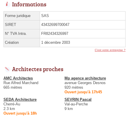
Informations
Forme juridique
SAS
SIRET
43432699700047
N° TVA Intra.
FR82434326997
Création
1 décembre 2003
C'est votre entreprise ?
Architectes proches
AMC Architectes
Mp agence architecture
Rue Alfred Marchand
avenue Georges Desnos
665 mètres
920 mètres
Ouvert jusqu'à 17h45
SEDA Architecture
SEVRIN Pascal
Cherré-Au
Val-au-Perche
2.3 km
9 km
Ouvert jusqu'à 18h