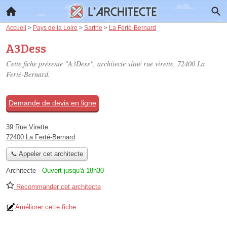
Accueil
>
Pays de la Loire
>
Sarthe
>
La Ferté-Bernard
A3Dess
Cette fiche présente "A3Dess", architecte situé
rue virette
, 72400 La
Ferté-Bernard.
Demande de devis en ligne
39 Rue Virette
72400 La Ferté-Bernard
📞 Appeler cet architecte
Architecte
-
Ouvert jusqu'à 18h30
Recommander cet architecte
Améliorer cette fiche