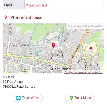
Email
a3dessⓐclub.fr
Plan et adresse
© contributeurs OpenStreetMap
Corriger l’adresse ou la localisation
A3Dess
39 Rue Virette
72400 La Ferté-Bernard
Trajet Waze
Trajet Maps