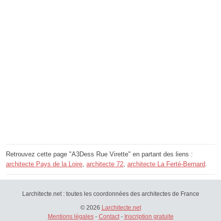
Retrouvez cette page "A3Dess Rue Virette" en partant des liens :
architecte Pays de la Loire
,
architecte 72
,
architecte La Ferté-Bernard
.
Larchitecte.net : toutes les coordonnées des architectes de France
© 2026
Larchitecte.net
Mentions légales
-
Contact
-
Inscription gratuite