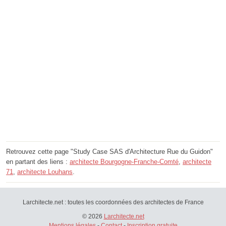
Retrouvez cette page "Study Case SAS d'Architecture Rue du Guidon"
en partant des liens :
architecte Bourgogne-Franche-Comté
,
architecte
71
,
architecte Louhans
.
Larchitecte.net : toutes les coordonnées des architectes de France
© 2026
Larchitecte.net
Mentions légales
-
Contact
-
Inscription gratuite