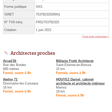
Forme juridique
SAS
SIRET
75378232500041
N° TVA Intra.
FR52753782325
Création
1 juin 2021
C'est votre entreprise ?
Architectes proches
Arcad'26
Mélanie Fretti Architecte
Rue des Bordes
Saint-Étienne-en-Bresse
680 mètres
15 km
Fermé, ouvre à 8h
Fermée, ouvre à 9h
Atelier 71
HOUYEZ Daniel, cabinet
Dommartin-lès-Cuiseaux
architecte et architecte intérieur
16 km
Marnoz
Fermé, ouvre à 8h
19 km
Fermé, ouvre à 9h