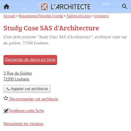
Accueil
>
Bourgogne-Franche-Comté
>
Saône-et-Loire
>
Louhans
Study Case SAS d'Architecture
Cette fiche présente "Study Case SAS d'Architecture", architecte situé
rue
du guidon
, 71500 Louhans.
Demande de devis en ligne
2 Rue du Guidon
71500 Louhans
📞 Appeler cet architecte
Recommander cet architecte
Améliorer cette fiche
Renseigner les horaires