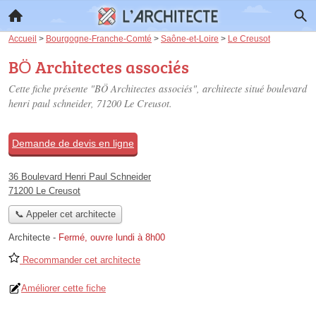
Accueil
>
Bourgogne-Franche-Comté
>
Saône-et-Loire
>
Le Creusot
BÖ Architectes associés
Cette fiche présente "BÖ Architectes associés", architecte situé
boulevard
henri paul schneider
, 71200 Le Creusot.
Demande de devis en ligne
36 Boulevard Henri Paul Schneider
71200 Le Creusot
📞 Appeler cet architecte
Architecte
-
Fermé, ouvre lundi à 8h00
Recommander cet architecte
Améliorer cette fiche