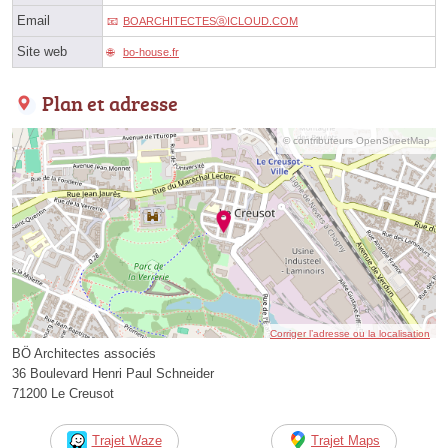
Email
BOARCHITECTESⓐICLOUD.COM
Site web
bo-house.fr
Plan et adresse
© contributeurs OpenStreetMap
Corriger l’adresse ou la localisation
BÖ Architectes associés
36 Boulevard Henri Paul Schneider
71200 Le Creusot
Trajet Waze
Trajet Maps