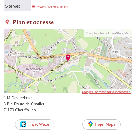
Site web
www.jmdeverchere.fr
Plan et adresse
© contributeurs OpenStreetMap
Corriger l’adresse ou la localisation
J.M Deverchère
3 Bis Route de Charlieu
71170 Chauffailles
Trajet Waze
Trajet Maps