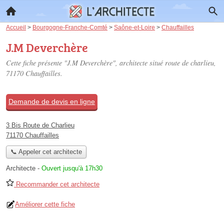
Accueil
>
Bourgogne-Franche-Comté
>
Saône-et-Loire
>
Chauffailles
J.M Deverchère
Cette fiche présente "J.M Deverchère", architecte situé
route de charlieu
,
71170 Chauffailles.
Demande de devis en ligne
3 Bis Route de Charlieu
71170 Chauffailles
📞 Appeler cet architecte
Architecte
-
Ouvert jusqu'à 17h30
Recommander cet architecte
Améliorer cette fiche