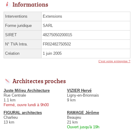
Informations
Interventions
Extensions
Forme juridique
SARL
SIRET
48275050200015
N° TVA Intra.
FR02482750502
Création
1 juin 2005
C'est votre entreprise ?
Architectes proches
Juste Milieu Architecture
VIZIER Hervé
Rue Centrale
Ligny-en-Brionnais
1.1 km
9 km
Fermé, ouvre lundi à 9h00
FIGURAL architectes
RAMAGE Jérôme
Charlieu
Beaujeu
13 km
21 km
Ouvert jusqu'à 19h