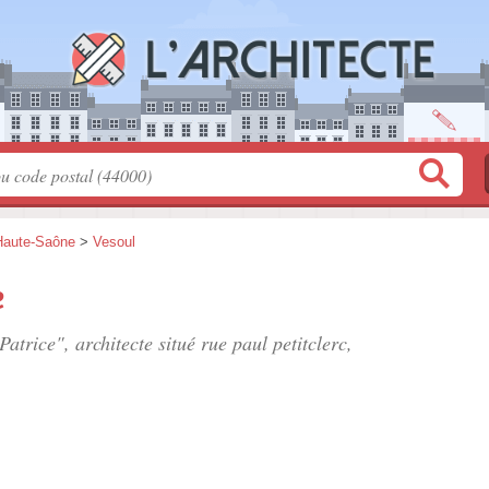
Haute-Saône
>
Vesoul
e
atrice", architecte situé
rue paul petitclerc
,