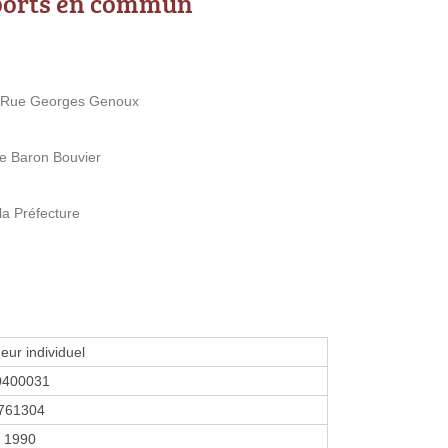
ports en commun
 Rue Georges Genoux
e Baron Bouvier
la Préfecture
eur individuel
0400031
761304
r 1990