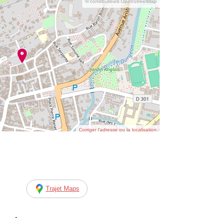
© contributeurs OpenStreetMap
Corriger l’adresse ou la localisation
Trajet Maps