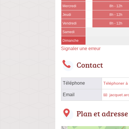
Mercredi
8h - 12h
Jeudi
8h - 12h
Vendredi
8h - 12h
Samedi
Dimanche
Signaler une erreur
Contact
Téléphone
Téléphoner à l
Email
jacquet.ar
Plan et adresse