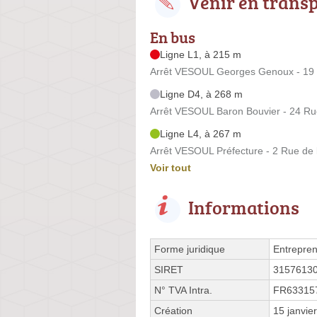
Venir en trans
En bus
Ligne L1, à 215 m
Arrêt VESOUL Georges Genoux - 19
Ligne D4, à 268 m
Arrêt VESOUL Baron Bouvier - 24 Ru
Ligne L4, à 267 m
Arrêt VESOUL Préfecture - 2 Rue de 
Voir tout
Informations
Forme juridique
Entrepren
SIRET
3157613
N° TVA Intra.
FR63315
Création
15 janvie