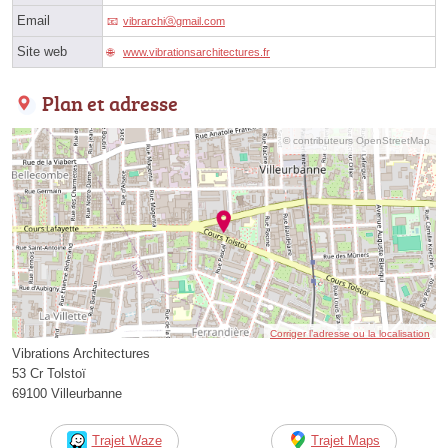
Email
vibrarchiⓐgmail.com
Site web
www.vibrationsarchitectures.fr
Plan et adresse
© contributeurs OpenStreetMap
Corriger l’adresse ou la localisation
Vibrations Architectures
53 Cr Tolstoï
69100 Villeurbanne
Trajet Waze
Trajet Maps