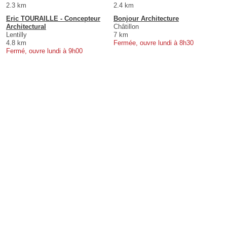
2.3 km
2.4 km
Eric TOURAILLE - Concepteur
Bonjour Architecture
Architectural
Châtillon
Lentilly
7 km
4.8 km
Fermée, ouvre lundi à 8h30
Fermé, ouvre lundi à 9h00