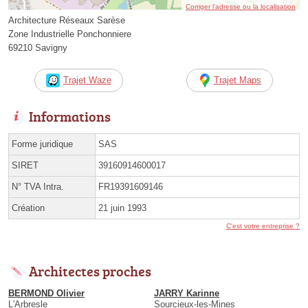
Corriger l’adresse ou la localisation
Architecture Réseaux Sarèse
Zone Industrielle Ponchonniere
69210 Savigny
Trajet Waze
Trajet Maps
Informations
Forme juridique
SAS
SIRET
39160914600017
N° TVA Intra.
FR19391609146
Création
21 juin 1993
C'est votre entreprise ?
Architectes proches
BERMOND Olivier
JARRY Karinne
L'Arbresle
Sourcieux-les-Mines