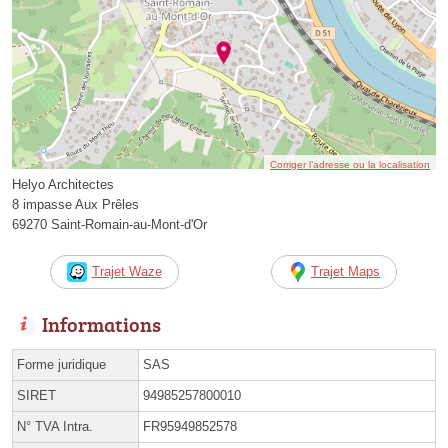
Corriger l’adresse ou la localisation
Helyo Architectes
8 impasse Aux Prêles
69270 Saint-Romain-au-Mont-d'Or
Trajet Waze
Trajet Maps
Informations
Forme juridique
SAS
SIRET
94985257800010
N° TVA Intra.
FR95949852578