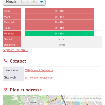
Lundi
9h - 18h
Mardi
9h - 18h
Mercredi
9h - 18h
Jeudi
9h - 18h
Vendredi
9h - 18h
Samedi
Fermé
Dimanche
Fermé
Signaler une erreur
Contact
Téléphone
Téléphoner à l'architecte
Site web
helyoarchitectes.com
Plan et adresse
© contributeurs OpenStreetMap