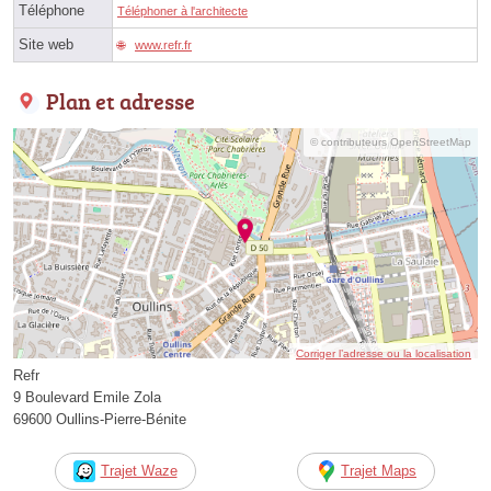
Téléphone
Téléphoner à l'architecte
Site web
www.refr.fr
Plan et adresse
© contributeurs OpenStreetMap
Corriger l’adresse ou la localisation
Refr
9 Boulevard Emile Zola
69600 Oullins-Pierre-Bénite
Trajet Waze
Trajet Maps