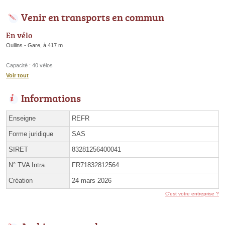
Venir en transports en commun
En vélo
Oullins - Gare, à 417 m
Capacité : 40 vélos
Voir tout
Informations
Enseigne
REFR
Forme juridique
SAS
SIRET
83281256400041
N° TVA Intra.
FR71832812564
Création
24 mars 2026
C'est votre entreprise ?